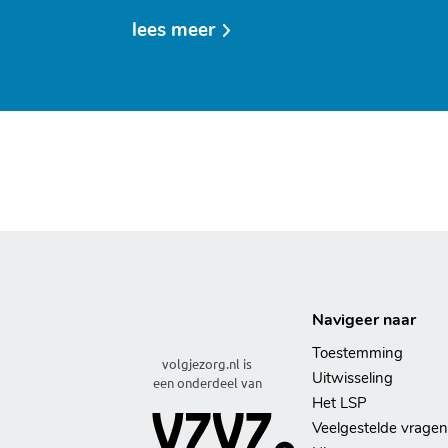
lees meer
over
op
volgjezorg.nl
kon
ik
naderhand
zélf
bekijken
wat
er
Navigeer naar
met
Toestemming
de
volgjezorg.nl is
Uitwisseling
een onderdeel van
medische
Het LSP
gegevens
Veelgestelde vragen