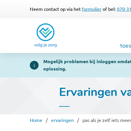
Neem contact op via het
formulier
of bel:
070-3
Hoof
toe
Mogelijk problemen bij inloggen omdat 
oplossing.
Ervaringen v
Kruimelpad
Home
ervaringen
pas als je zelf iets me