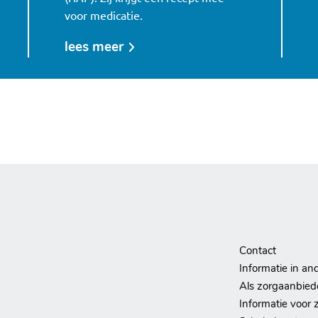
voor medicatie.
lees meer
over
dat
de
medische
gegevens
van
mijn
moeder
beschikbaar
zijn,
Contact
komt
Informatie in an
mijn
Als zorgaanbiede
gemoedsrust
Informatie voor 