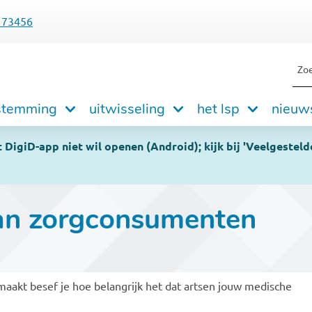
173456
Zoe
dnavigatie
stemming
uitwisseling
het lsp
nieuw
DigiD-app niet wil openen (Android); kijk bij 'Veelgesteld
an zorgconsumenten
emaakt besef je hoe belangrijk het dat artsen jouw medische