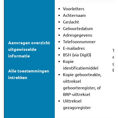
Voorletters
Achternaam
Geslacht
Geboortedatum
Adresgegevens
Telefoonnummer
Aanvragen overzicht
E-mailadres
uitgewisselde
To
BSN (via DigiD)
informatie
en
Kopie
gr
identificatiemiddel
BS
Alle toestemmingen
Kopie geboorteakte,
intrekken
uittreksel
geboorteregister, of
BRP-uittreksel
Uittreksel
gezagsregister