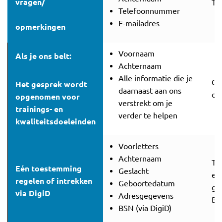
vragen/
To
Telefoonnummer
E-mailadres
opmerkingen
Voornaam
Als je ons belt:
Achternaam
Alle informatie die je
Ge
Het gesprek wordt
daarnaast aan ons
di
opgenomen voor
verstrekt om je
trainings- en
verder te helpen
kwaliteitsdoeleinden
Voorletters
Achternaam
To
Eén toestemming
Geslacht
en
regelen of intrekken
Geboortedatum
gr
via DigiD
Adresgegevens
BS
BSN (via DigiD)