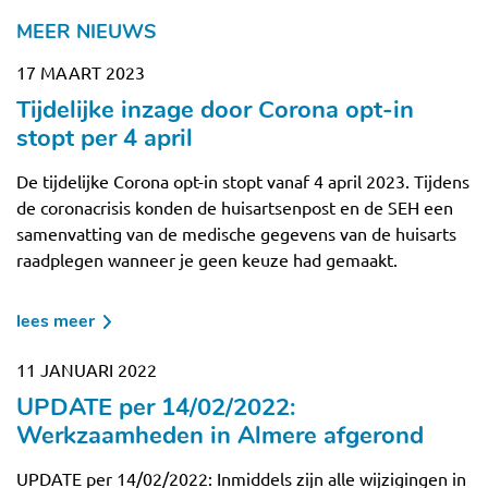
MEER NIEUWS
17 MAART 2023
Tijdelijke inzage door Corona opt-in
stopt per 4 april
De tijdelijke Corona opt-in stopt vanaf 4 april 2023. Tijdens
de coronacrisis konden de huisartsenpost en de SEH een
samenvatting van de medische gegevens van de huisarts
raadplegen wanneer je geen keuze had gemaakt.
lees meer
over
tijdelijke
11 JANUARI 2022
inzage
UPDATE per 14/02/2022:
door
corona
Werkzaamheden in Almere afgerond
opt-
UPDATE per 14/02/2022: Inmiddels zijn alle wijzigingen in
in