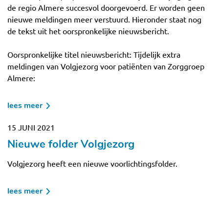
de regio Almere succesvol doorgevoerd. Er worden geen
stopt
nieuwe meldingen meer verstuurd. Hieronder staat nog
per
de tekst uit het oorspronkelijke nieuwsbericht.
4
april
Oorspronkelijke titel nieuwsbericht: Tijdelijk extra
meldingen van Volgjezorg voor patiënten van Zorggroep
Almere:
lees meer
over
update
15 JUNI 2021
per
Nieuwe folder Volgjezorg
14/02/2022:
werkzaamheden
Volgjezorg heeft een nieuwe voorlichtingsfolder.
in
almere
lees meer
afgerond
over
nieuwe
folder